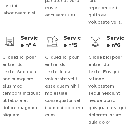
pariatur at vero
iure
suscipit
eos et
reprehenderit
laboriosam nisi.
accusamus et.
qui in ea
voluptate velit.
Servic
Servic
Servic
e n° 4
e n°5
e n°6
Cliquez ici pour
Cliquez ici pour
Cliquez ici pour
entrer du
entrer du
entrer du
texte. Sed quia
texte. In ea
texte. Eos qui
non numquam
voluptate velit
ratione
eius modi
esse quam nihil
voluptatem
tempora incidunt
molestiae
sequi nesciunt
ut labore et
consequatur vel
neque porro
dolore magnam
illum qui dolorem
quisquam est qui
aliquam.
eum.
dolorem ipsum
quia dolor.