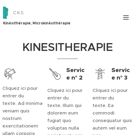
C.K.S.
Kinésithérapie, Microkinésithérapie
KINESITHERAPIE
Servic
Servic
e n° 2
e n° 3
Cliquez ici pour
Cliquez ici pour
Cliquez ici pour
entrer du
entrer du
entrer du
texte. Ad minima
texte. Illum qui
texte. Ea
veniam quis
dolorem eum
commodi
nostrum
fugiat quo
consequatur quis
exercitationem
voluptas nulla
autem vel eum
ullam corporis